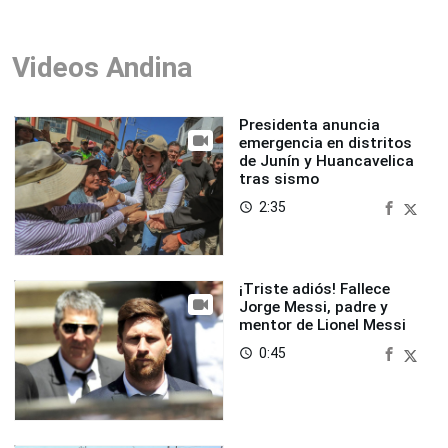
Videos Andina
Presidenta anuncia
emergencia en distritos
de Junín y Huancavelica
tras sismo
2:35
access_time
¡Triste adiós! Fallece
Jorge Messi, padre y
mentor de Lionel Messi
0:45
access_time