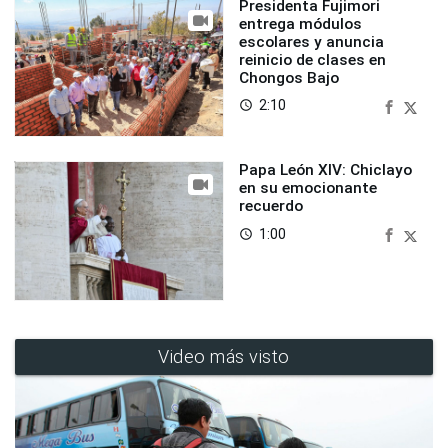
Presidenta Fujimori
entrega módulos
escolares y anuncia
reinicio de clases en
Chongos Bajo
2:10
access_time
Papa León XIV: Chiclayo
en su emocionante
recuerdo
1:00
access_time
Video más visto