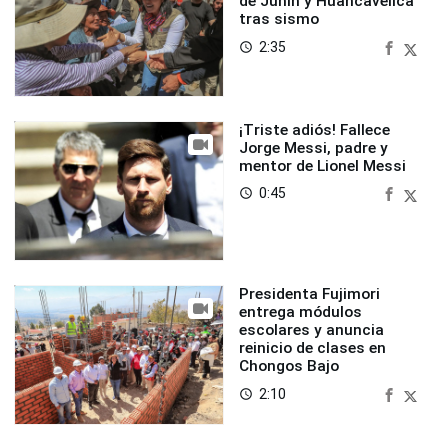
de Junín y Huancavelica
tras sismo
2:35
access_time
¡Triste adiós! Fallece
Jorge Messi, padre y
mentor de Lionel Messi
0:45
access_time
Presidenta Fujimori
entrega módulos
escolares y anuncia
reinicio de clases en
Chongos Bajo
2:10
access_time