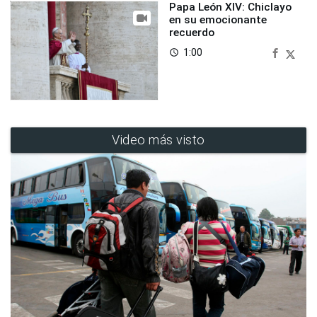
Papa León XIV: Chiclayo
en su emocionante
recuerdo
1:00
access_time
Video más visto