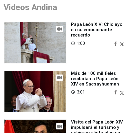
Videos Andina
Papa León XIV: Chiclayo
en su emocionante
recuerdo
1:00
access_time
Más de 100 mil fieles
recibirían a Papa León
XIV en Sacsayhuaman
3:01
access_time
Visita del Papa León XIV
impulsará el turismo y
gobierno alista plan de