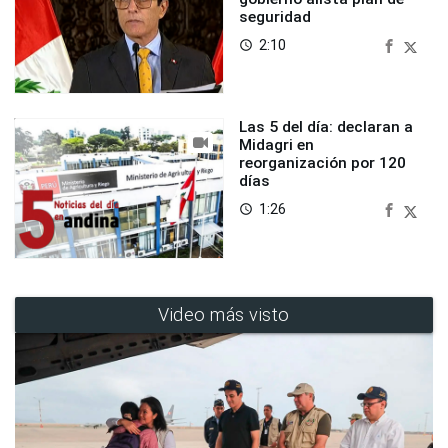
seguridad
2:10
access_time
Las 5 del día: declaran a
Midagri en
reorganización por 120
días
1:26
access_time
Video más visto