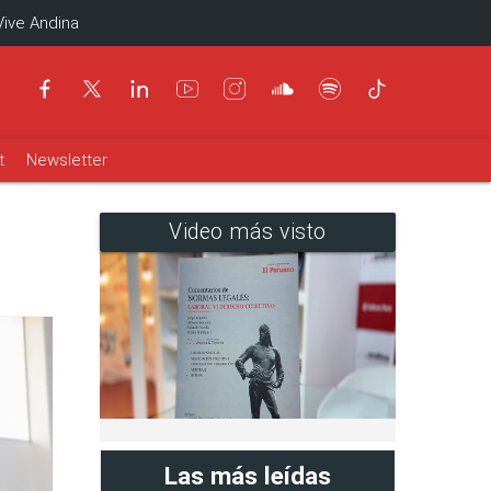
Vive Andina
t
Newsletter
Video más visto
Las más leídas