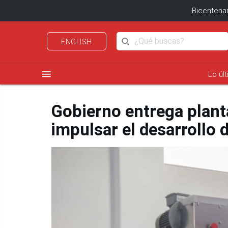
Bicentenar
ENGLISH
menu
Lo úl
Gobierno entrega plant
impulsar el desarrollo 