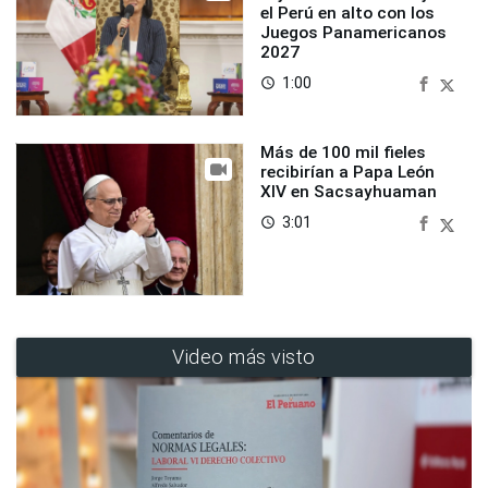
el Perú en alto con los
Juegos Panamericanos
2027
1:00
access_time
Más de 100 mil fieles
recibirían a Papa León
XIV en Sacsayhuaman
3:01
access_time
Video más visto