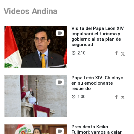
Videos Andina
Visita del Papa León XIV
impulsará el turismo y
gobierno alista plan de
seguridad
2:10
access_time
Papa León XIV: Chiclayo
en su emocionante
recuerdo
1:00
access_time
Presidenta Keiko
Fujimori: vamos a dejar