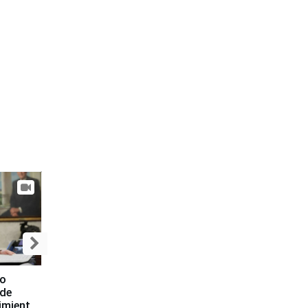
to
 de
imiento