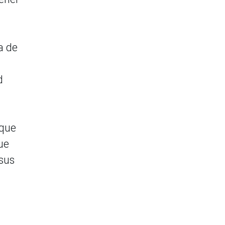
a de
d
 que
ue
sus