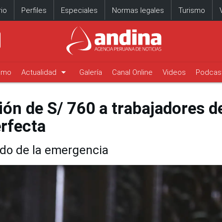
io
Perfiles
Especiales
Normas legales
Turismo
arrow_drop_down
timo
Actualidad
Galería
Canal Online
Videos
Podcas
ón de S/ 760 a trabajadores d
rfecta
odo de la emergencia