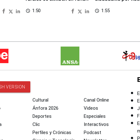
regional de Foncodes
en EEUU
1:50
1:55
access_time
access_time
SH VERSION
E
Cultural
Canal Online
E
o
Ánfora 2026
Videos
J
F
Deportes
Especiales
E
a
Clic
Interactivos
m
Perfiles y Crónicas
Podcast
P