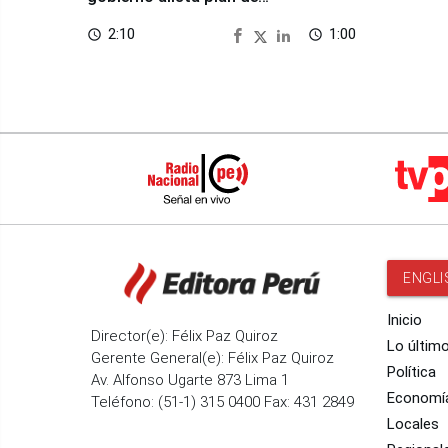
seguridad
2:10
1:00
access_time
access_time
ENGLI
Inicio
Director(e): Félix Paz Quiroz
Lo últim
Gerente General(e): Félix Paz Quiroz
Política
Av. Alfonso Ugarte 873 Lima 1
Economí
Teléfono: (51-1) 315 0400 Fax: 431 2849
Locales