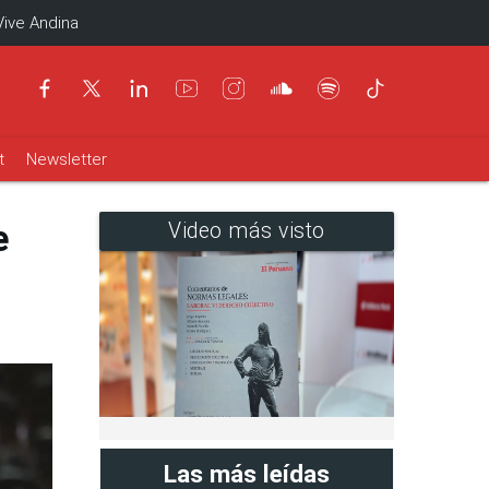
Vive Andina
t
Newsletter
e
Video más visto
Las más leídas