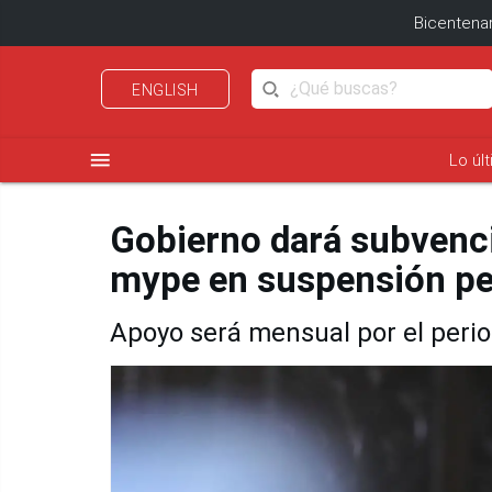
Bicentenar
ENGLISH
menu
Lo úl
Gobierno dará subvenci
mype en suspensión pe
Apoyo será mensual por el peri