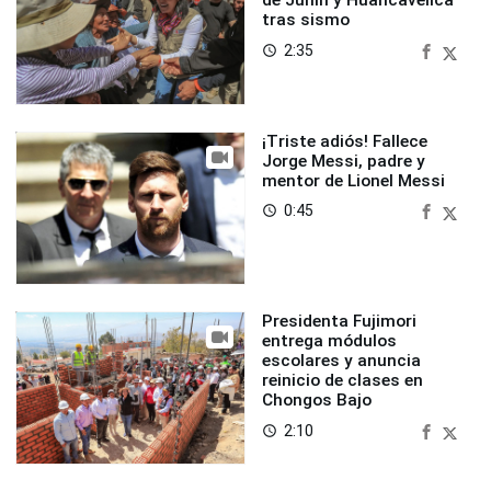
de Junín y Huancavelica
tras sismo
2:35
access_time
¡Triste adiós! Fallece
Jorge Messi, padre y
mentor de Lionel Messi
0:45
access_time
Presidenta Fujimori
entrega módulos
escolares y anuncia
reinicio de clases en
Chongos Bajo
2:10
access_time