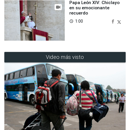
Papa León XIV: Chiclayo
en su emocionante
recuerdo
1:00
access_time
Video más visto