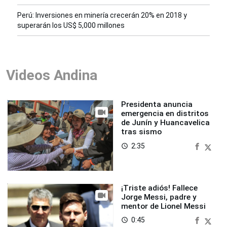
Perú: Inversiones en minería crecerán 20% en 2018 y
superarán los US$ 5,000 millones
Videos Andina
Presidenta anuncia
emergencia en distritos
de Junín y Huancavelica
tras sismo
2:35
access_time
¡Triste adiós! Fallece
Jorge Messi, padre y
mentor de Lionel Messi
0:45
access_time