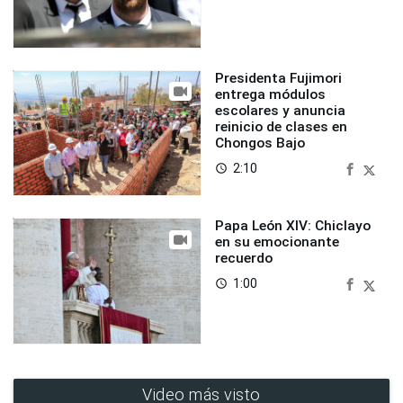
Presidenta Fujimori
entrega módulos
escolares y anuncia
reinicio de clases en
Chongos Bajo
2:10
access_time
Papa León XIV: Chiclayo
en su emocionante
recuerdo
1:00
access_time
Video más visto