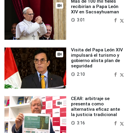
Más de 100 mil fieles
recibirían a Papa León
XIV en Sacsayhuaman
3:01
access_time
Visita del Papa León XIV
impulsará el turismo y
gobierno alista plan de
seguridad
2:10
access_time
CEAR: arbitraje se
presenta como
alternativa eficaz ante
la justicia tradicional
3:16
access_time