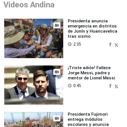
Videos Andina
Presidenta anuncia
emergencia en distritos
de Junín y Huancavelica
tras sismo
2:35
access_time
¡Triste adiós! Fallece
Jorge Messi, padre y
mentor de Lionel Messi
0:45
access_time
Presidenta Fujimori
entrega módulos
escolares y anuncia