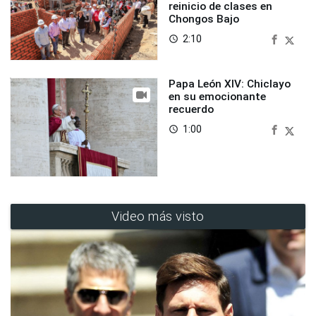
reinicio de clases en
Chongos Bajo
2:10
access_time
Papa León XIV: Chiclayo
en su emocionante
recuerdo
1:00
access_time
Video más visto