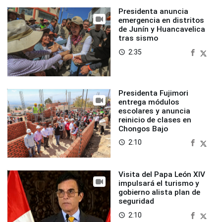
Presidenta anuncia
emergencia en distritos
de Junín y Huancavelica
tras sismo
2:35
access_time
Presidenta Fujimori
entrega módulos
escolares y anuncia
reinicio de clases en
Chongos Bajo
2:10
access_time
Visita del Papa León XIV
impulsará el turismo y
gobierno alista plan de
seguridad
2:10
access_time