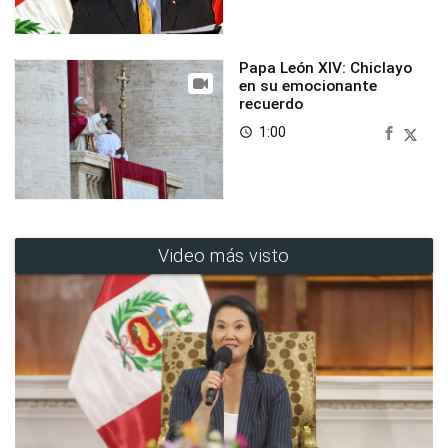
Papa León XIV: Chiclayo
en su emocionante
recuerdo
1:00
access_time
Video más visto