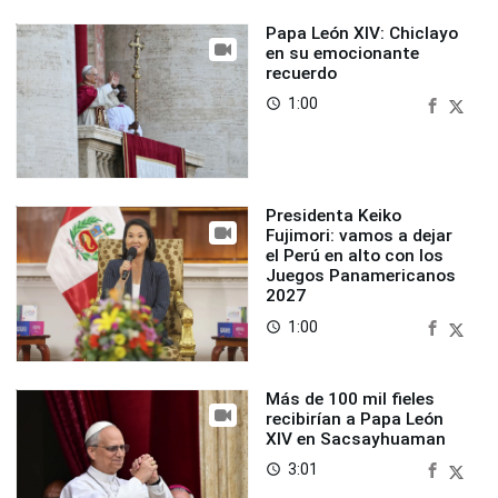
Papa León XIV: Chiclayo
en su emocionante
recuerdo
1:00
access_time
Presidenta Keiko
Fujimori: vamos a dejar
el Perú en alto con los
Juegos Panamericanos
2027
1:00
access_time
Más de 100 mil fieles
recibirían a Papa León
XIV en Sacsayhuaman
3:01
access_time