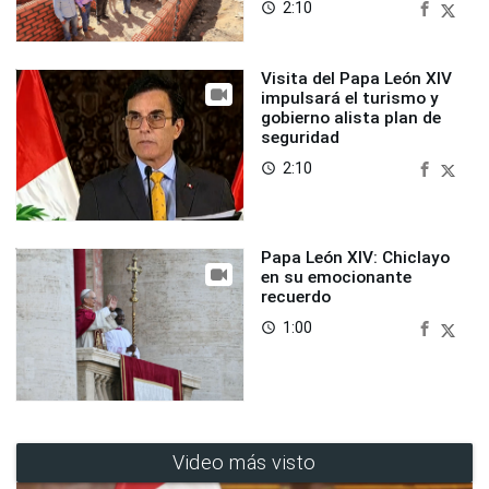
2:10
access_time
Visita del Papa León XIV
impulsará el turismo y
gobierno alista plan de
seguridad
2:10
access_time
Papa León XIV: Chiclayo
en su emocionante
recuerdo
1:00
access_time
Video más visto