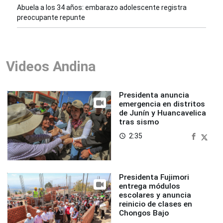
Abuela a los 34 años: embarazo adolescente registra
preocupante repunte
Videos Andina
Presidenta anuncia
emergencia en distritos
de Junín y Huancavelica
tras sismo
2:35
access_time
Presidenta Fujimori
entrega módulos
escolares y anuncia
reinicio de clases en
Chongos Bajo