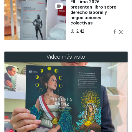
FIL Lima 2026:
presentan libro sobre
derecho laboral y
negociaciones
colectivas
2:42
access_time
Video más visto