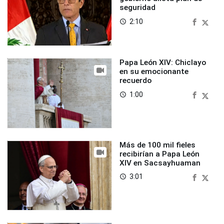
seguridad
2:10
access_time
Papa León XIV: Chiclayo
en su emocionante
recuerdo
1:00
access_time
Más de 100 mil fieles
recibirían a Papa León
XIV en Sacsayhuaman
3:01
access_time