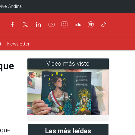
Vive Andina
t
Newsletter
 que
Video más visto
 que
Las más leídas