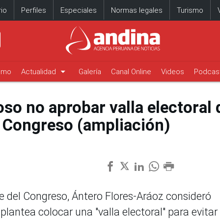
io
Perfiles
Especiales
Normas legales
Turismo
arrow_drop_down
timo
Actualidad
Galería
Canal Online
Videos
Podcas
oso no aprobar valla electoral
 Congreso (ampliación)
e del Congreso, Ántero Flores-Aráoz consideró
plantea colocar una "valla electoral" para evitar