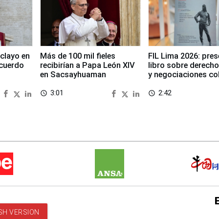
clayo en
Más de 100 mil fieles
FIL Lima 2026: pre
cuerdo
recibirían a Papa León XIV
libro sobre derecho
en Sacsayhuaman
y negociaciones co
3:01
2:42
access_time
access_time
SH VERSION