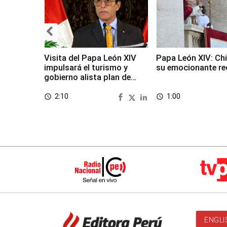
Visita del Papa León XIV
Papa León XIV: Chi
impulsará el turismo y
su emocionante re
gobierno alista plan de
seguridad
2:10
1:00
access_time
access_time
ENGLI