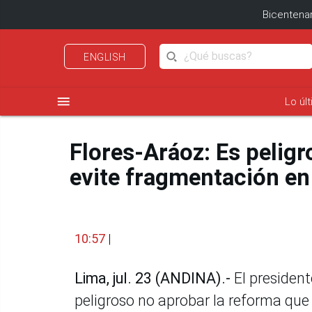
Bicentenar
ENGLISH
menu
Lo úl
Flores-Aráoz: Es peligr
evite fragmentación en
10:57
|
Lima, jul. 23 (ANDINA).-
El president
peligroso no aprobar la reforma que 