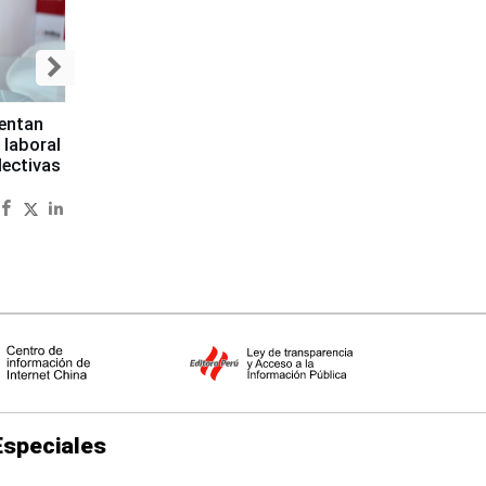
sentan
 laboral
lectivas
Especiales