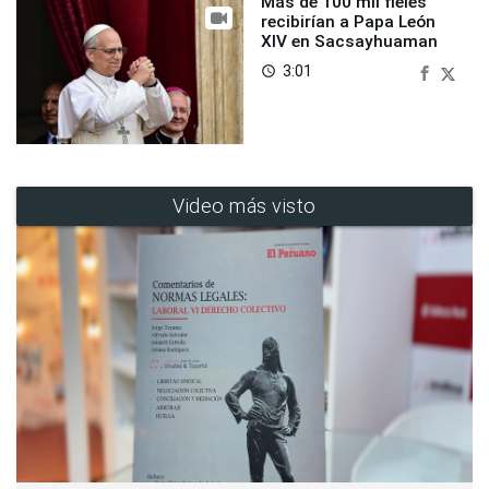
Más de 100 mil fieles
recibirían a Papa León
XIV en Sacsayhuaman
3:01
access_time
Video más visto