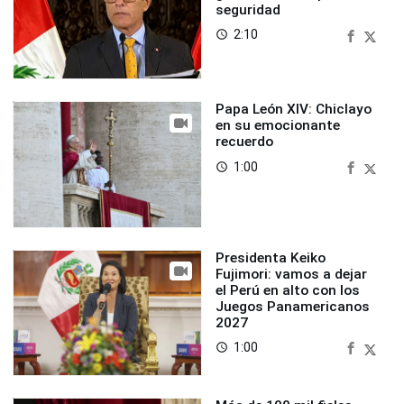
seguridad
2:10
access_time
Papa León XIV: Chiclayo
en su emocionante
recuerdo
1:00
access_time
Presidenta Keiko
Fujimori: vamos a dejar
el Perú en alto con los
Juegos Panamericanos
2027
1:00
access_time