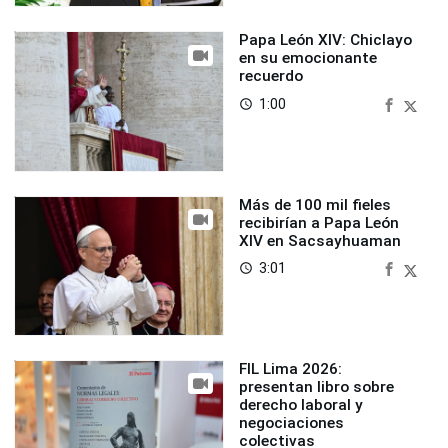
Papa León XIV: Chiclayo
en su emocionante
recuerdo
1:00
access_time
Más de 100 mil fieles
recibirían a Papa León
XIV en Sacsayhuaman
3:01
access_time
FIL Lima 2026:
presentan libro sobre
derecho laboral y
negociaciones
colectivas