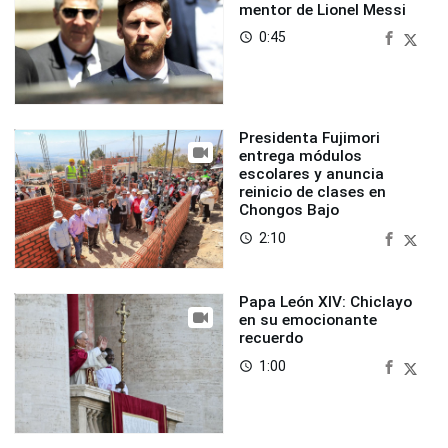
mentor de Lionel Messi
0:45
access_time
Presidenta Fujimori
entrega módulos
escolares y anuncia
reinicio de clases en
Chongos Bajo
2:10
access_time
Papa León XIV: Chiclayo
en su emocionante
recuerdo
1:00
access_time