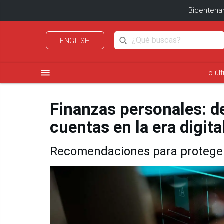
Bicentenar
ENGLISH
menu
Lo úl
Finanzas personales: d
cuentas en la era digita
Recomendaciones para proteger