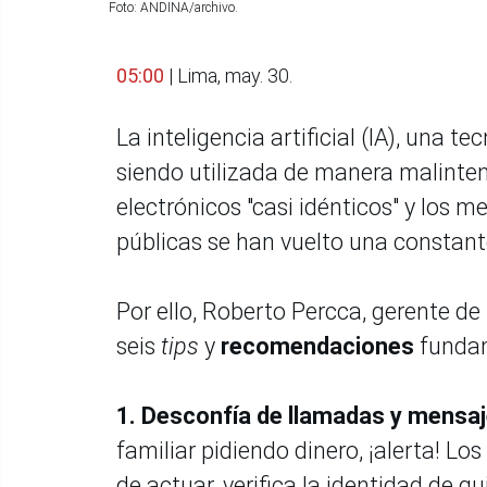
Foto: ANDINA/archivo.
05:00
| Lima, may. 30.
La inteligencia artificial (IA), una
siendo utilizada de manera malinten
electrónicos "casi idénticos" y los 
públicas se han vuelto una constan
Por ello, Roberto Percca, gerente d
seis
tips
y
recomendaciones
fundam
1.
Desconfía de llamadas y mensa
familiar pidiendo dinero, ¡alerta! Lo
de actuar, verifica la identidad de 