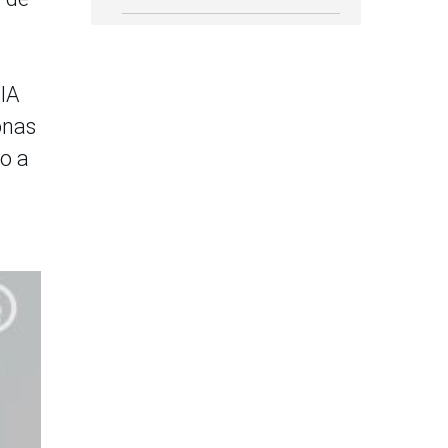
 IA
onas
ro a