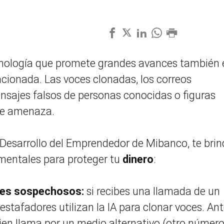
 tecnología que promete grandes avances también 
cionada. Las voces clonadas, los correos
mensajes falsos de personas conocidas o figuras
te amenaza.
e Desarrollo del Emprendedor de Mibanco, te bri
entales para proteger tu
dinero
:
jes sospechosos:
si recibes una llamada de un
s estafadores utilizan la IA para clonar voces. An
quien llama por un medio alternativo (otro númer