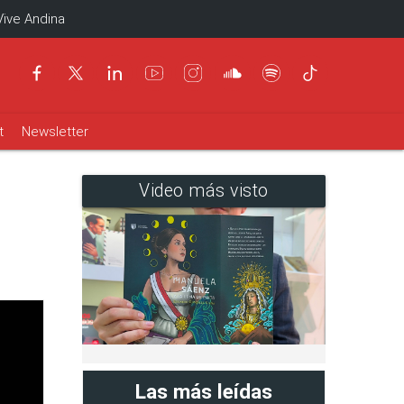
Vive Andina
t
Newsletter
Video más visto
Las más leídas