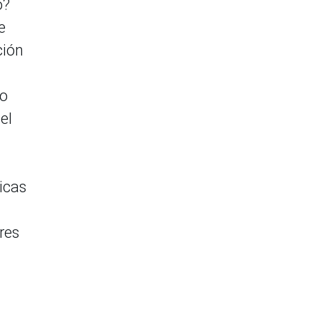
o?
e
ción
eo
el
icas
res