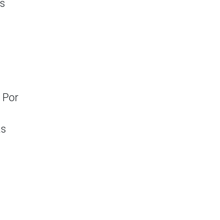
os
. Por
as