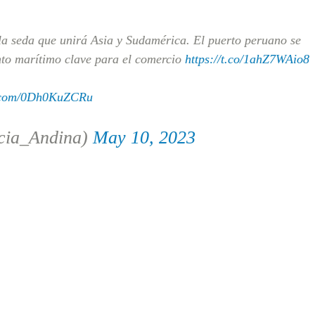
a seda que unirá Asia y Sudamérica. El puerto peruano se
nto marítimo clave para el comercio
https://t.co/1ahZ7WAio8
r.com/0Dh0KuZCRu
cia_Andina)
May 10, 2023