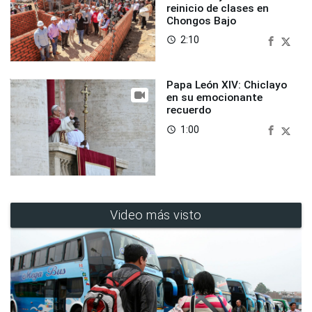
reinicio de clases en
Chongos Bajo
2:10
access_time
Papa León XIV: Chiclayo
en su emocionante
recuerdo
1:00
access_time
Video más visto