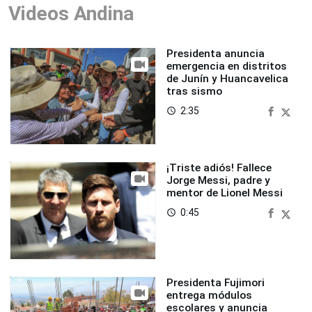
Videos Andina
Presidenta anuncia
emergencia en distritos
de Junín y Huancavelica
tras sismo
2:35
access_time
¡Triste adiós! Fallece
Jorge Messi, padre y
mentor de Lionel Messi
0:45
access_time
Presidenta Fujimori
entrega módulos
escolares y anuncia