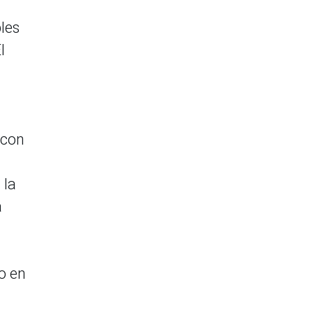
bles
l
(con
 la
a
o en