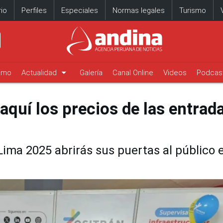
io
Perfiles
Especiales
Normas legales
Turismo
arrow_drop_down
timo
Actualidad
Galería
Canal Online
Videos
Podcas
quí los precios de las entrad
 Lima 2025 abrirás sus puertas al público 