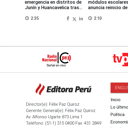
emergencia en distritos de
módulos escolares
Junín y Huancavelica tras
anuncia reinicio de
sismo
en Chongos Bajo
2:35
2:10
access_time
access_time
ENGLI
Inicio
Director(e): Félix Paz Quiroz
Lo últim
Gerente General(e): Félix Paz Quiroz
Política
Av. Alfonso Ugarte 873 Lima 1
Economí
Teléfono: (51-1) 315 0400 Fax: 431 2849