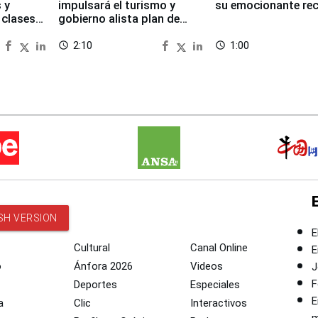
 y
impulsará el turismo y
su emocionante re
 clases
gobierno alista plan de
seguridad
2:10
1:00
access_time
access_time
SH VERSION
E
Cultural
Canal Online
E
o
Ánfora 2026
Videos
J
F
Deportes
Especiales
E
a
Clic
Interactivos