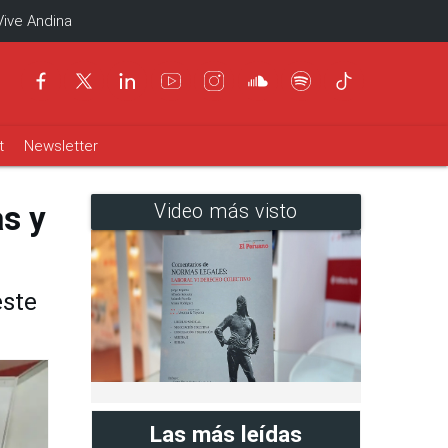
Vive Andina
t
Newsletter
as y
Video más visto
este
Las más leídas