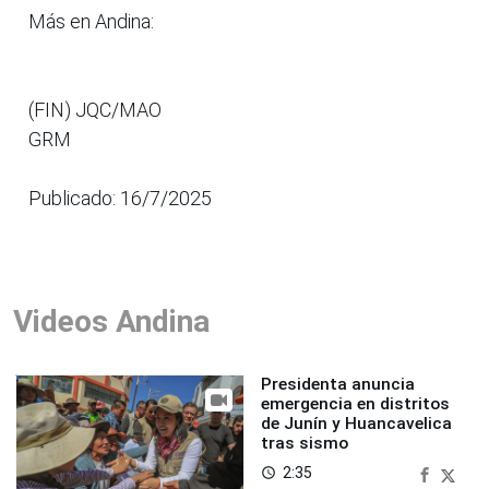
Más en Andina:
(FIN) JQC/MAO
GRM
Publicado: 16/7/2025
Videos Andina
Presidenta anuncia
emergencia en distritos
de Junín y Huancavelica
tras sismo
2:35
access_time