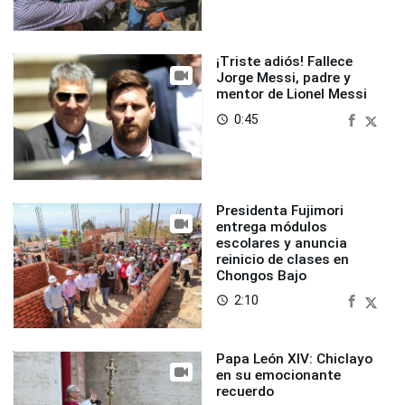
¡Triste adiós! Fallece
Jorge Messi, padre y
mentor de Lionel Messi
0:45
access_time
Presidenta Fujimori
entrega módulos
escolares y anuncia
reinicio de clases en
Chongos Bajo
2:10
access_time
Papa León XIV: Chiclayo
en su emocionante
recuerdo