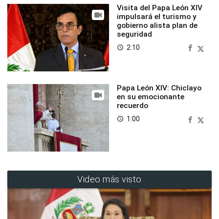
Visita del Papa León XIV
impulsará el turismo y
gobierno alista plan de
seguridad
2:10
access_time
Papa León XIV: Chiclayo
en su emocionante
recuerdo
1:00
access_time
Video más visto