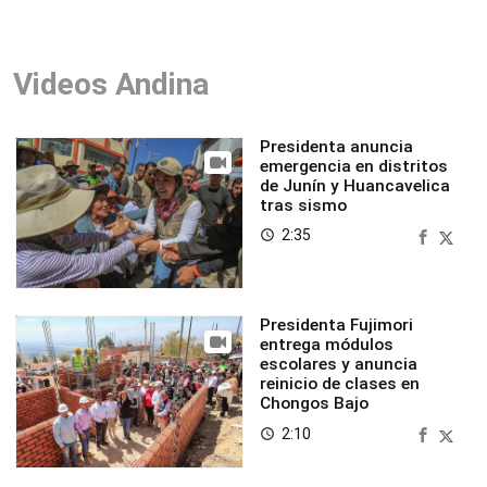
Videos Andina
Presidenta anuncia
emergencia en distritos
de Junín y Huancavelica
tras sismo
2:35
access_time
Presidenta Fujimori
entrega módulos
escolares y anuncia
reinicio de clases en
Chongos Bajo
2:10
access_time