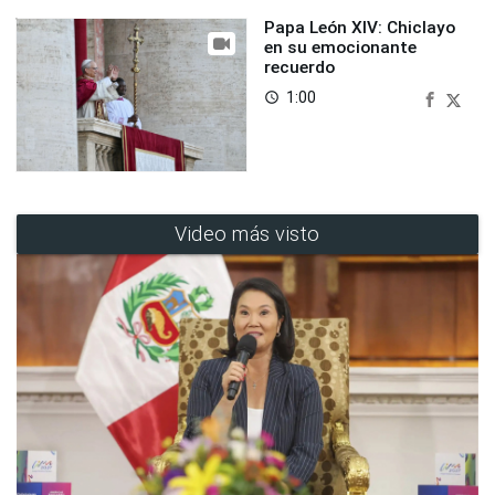
Papa León XIV: Chiclayo
en su emocionante
recuerdo
1:00
access_time
Video más visto