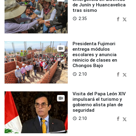
de Junín y Huancavelica
tras sismo
2:35
access_time
Presidenta Fujimori
entrega módulos
escolares y anuncia
reinicio de clases en
Chongos Bajo
2:10
access_time
Visita del Papa León XIV
impulsará el turismo y
gobierno alista plan de
seguridad
2:10
access_time