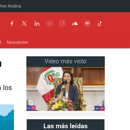
Vive Andina
t
Newsletter
u
Video más visto
 los
Las más leídas