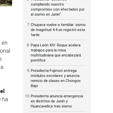
cumpliendo nuestro
compromiso con afectados por
el sismo en Junín"
Chupaca vuelve a temblar: sismo
de magnitud 4.4 se registró esta
tarde
ú en
Papa León XIV: Reque acelera
ional
trabajos para la misa
multitudinaria que encabezará
e
pontífice
 a
Presidenta Fujimori entrega
módulos escolares y anuncia
reinicio de clases en Chongos
Bajo
el
Presidenta anuncia emergencia
e ha
en distritos de Junín y
Huancavelica tras sismo