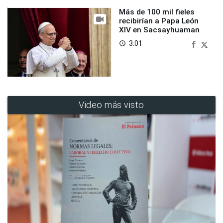
Más de 100 mil fieles
recibirían a Papa León
XIV en Sacsayhuaman
3:01
access_time
Video más visto