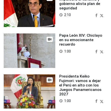
gobierno alista plan de
seguridad
2:10
access_time
Papa León XIV: Chiclayo
en su emocionante
recuerdo
1:00
access_time
Presidenta Keiko
Fujimori: vamos a dejar
el Perú en alto con los
Juegos Panamericanos
2027
1:00
access_time