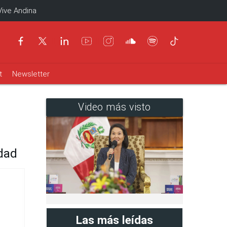
Vive Andina
t
Newsletter
Video más visto
dad
Las más leídas