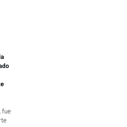
la
cado
te
 fue
rte