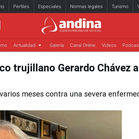
io
Perfiles
Especiales
Normas legales
Turismo
arrow_drop_down
timo
Actualidad
Galería
Canal Online
Videos
Podcas
tico trujillano Gerardo Chávez a
e varios meses contra una severa enferme