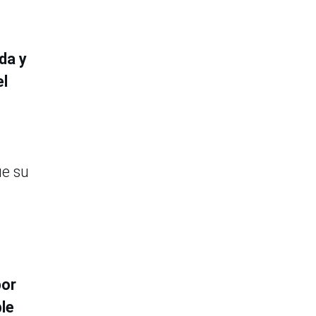
da y
el
ue su
por
ble