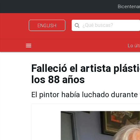
Bicentenar
ENGLISH
menu
Lo úl
Falleció el artista plás
los 88 años
El pintor había luchado durant