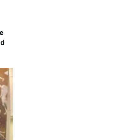
ue
ad