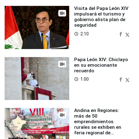
Visita del Papa León XIV
impulsará el turismo y
gobierno alista plan de
seguridad
2:10
access_time
Papa León XIV: Chiclayo
en su emocionante
recuerdo
1:00
access_time
Andina en Regiones:
más de 50
emprendimientos
rurales se exhiben en
feria regional de
Foncodes