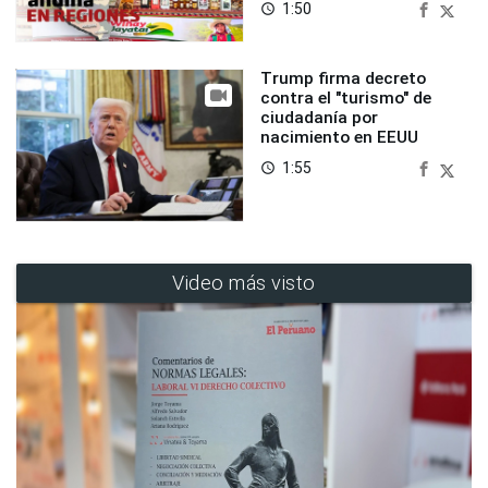
1:50
access_time
Trump firma decreto
contra el "turismo" de
ciudadanía por
nacimiento en EEUU
1:55
access_time
Video más visto