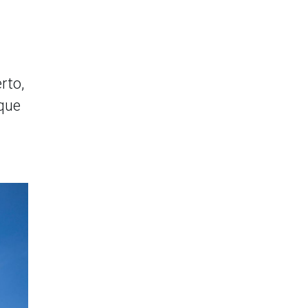
rto,
 que