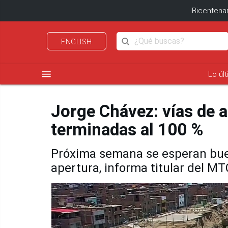
Bicentenar
ENGLISH
menu
Lo úl
Jorge Chávez: vías de 
terminadas al 100 %
Próxima semana se esperan buen
apertura, informa titular del MT