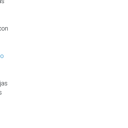
as
con
to
jas
s