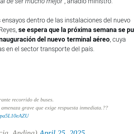
cial de ser mucho mejor”
, añadió ministro.
s ensayos dentro de las instalaciones del nuevo
Reyes,
se espera que la próxima semana se p
inauguración del nuevo terminal aéreo
, cuya
 en el sector transporte del país.
rante recorrido de buses.
 amenaza grave que exige respuesta inmediata.??
m/pa5L10eAZU
cia_Andina)
April 25, 2025