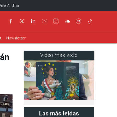
Vive Andina
t
Newsletter
tán
Video más visto
Las más leídas