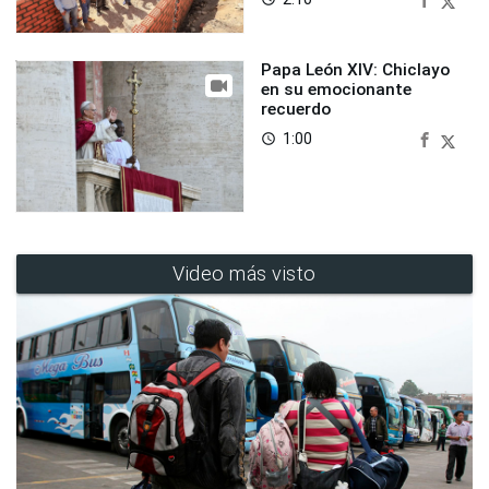
Papa León XIV: Chiclayo
en su emocionante
recuerdo
1:00
access_time
Video más visto