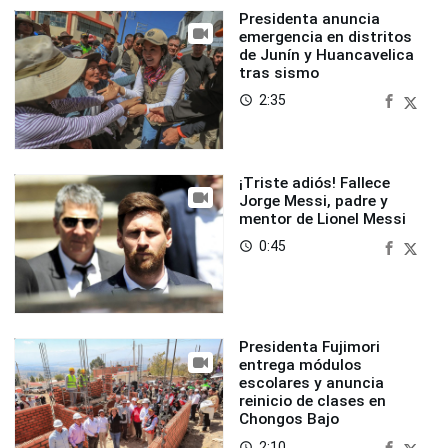
Presidenta anuncia
emergencia en distritos
de Junín y Huancavelica
tras sismo
2:35
access_time
¡Triste adiós! Fallece
Jorge Messi, padre y
mentor de Lionel Messi
0:45
access_time
Presidenta Fujimori
entrega módulos
escolares y anuncia
reinicio de clases en
Chongos Bajo
2:10
access_time