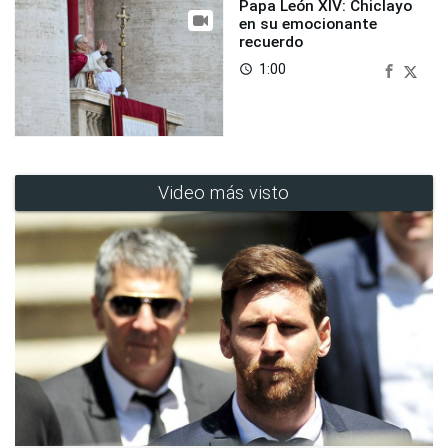
Papa León XIV: Chiclayo
en su emocionante
recuerdo
1:00
access_time
Video más visto