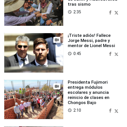
tras sismo
2:35
access_time
¡Triste adiós! Fallece
Jorge Messi, padre y
mentor de Lionel Messi
0:45
access_time
Presidenta Fujimori
entrega módulos
escolares y anuncia
reinicio de clases en
Chongos Bajo
2:10
access_time