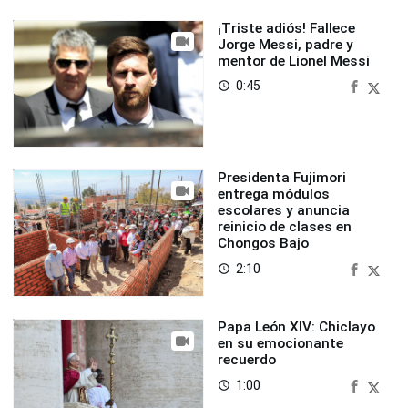
¡Triste adiós! Fallece
Jorge Messi, padre y
mentor de Lionel Messi
0:45
access_time
Presidenta Fujimori
entrega módulos
escolares y anuncia
reinicio de clases en
Chongos Bajo
2:10
access_time
Papa León XIV: Chiclayo
en su emocionante
recuerdo
1:00
access_time