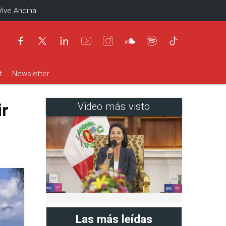
Vive Andina
t
Newsletter
ir
Video más visto
Las más leídas