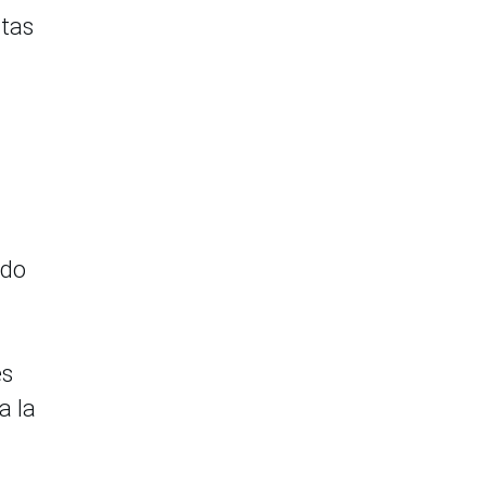
stas
ndo
es
a la