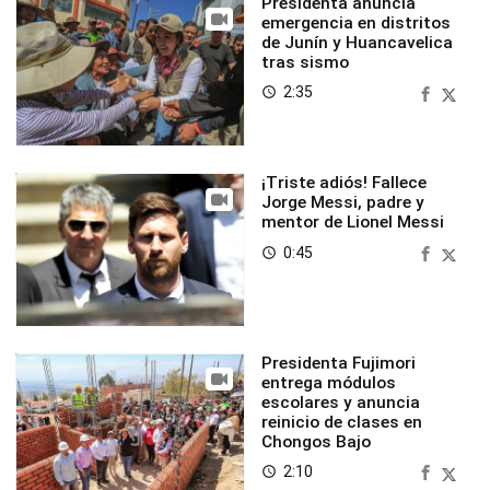
Presidenta anuncia
emergencia en distritos
de Junín y Huancavelica
tras sismo
2:35
access_time
¡Triste adiós! Fallece
Jorge Messi, padre y
mentor de Lionel Messi
0:45
access_time
Presidenta Fujimori
entrega módulos
escolares y anuncia
reinicio de clases en
Chongos Bajo
2:10
access_time