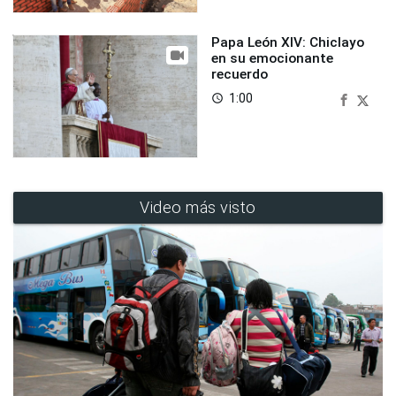
Papa León XIV: Chiclayo
en su emocionante
recuerdo
1:00
access_time
Video más visto