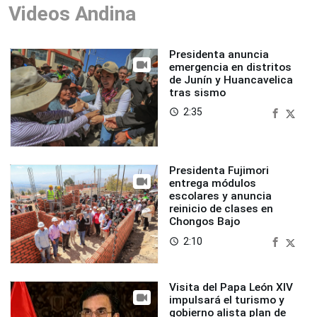
Videos Andina
Presidenta anuncia
emergencia en distritos
de Junín y Huancavelica
tras sismo
2:35
access_time
Presidenta Fujimori
entrega módulos
escolares y anuncia
reinicio de clases en
Chongos Bajo
2:10
access_time
Visita del Papa León XIV
impulsará el turismo y
gobierno alista plan de