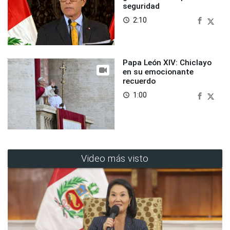
seguridad
2:10
access_time
Papa León XIV: Chiclayo
en su emocionante
recuerdo
1:00
access_time
Video más visto