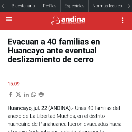
Bicentenario
Perfiles
Especiales
Normas legales
Evacuan a 40 familias en
Huancayo ante eventual
deslizamiento de cerro
15:09
|
Huancayo, jul. 22 (ANDINA).-
Unas 40 familias del
anexo de La Libertad Muchca, en el distrito
huancaíno de Pariahuanca fueron evacuadas hacia
el paraje Andaychagua, debido al inminente