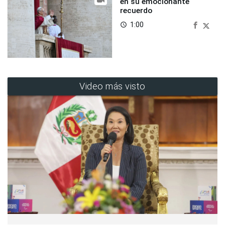
en su emocionante
recuerdo
1:00
access_time
Video más visto