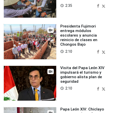
2:35
access_time
Presidenta Fujimori
entrega módulos
escolares y anuncia
reinicio de clases en
Chongos Bajo
2:10
access_time
Visita del Papa León XIV
impulsará el turismo y
gobierno alista plan de
seguridad
2:10
access_time
Papa León XIV: Chiclayo