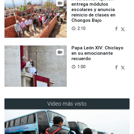
entrega módulos
escolares y anuncia
reinicio de clases en
Chongos Bajo
2:10
access_time
Papa León XIV: Chiclayo
en su emocionante
recuerdo
1:00
access_time
Video más visto