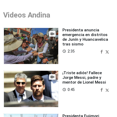
Videos Andina
Presidenta anuncia
emergencia en distritos
de Junín y Huancavelica
tras sismo
2:35
access_time
¡Triste adiós! Fallece
Jorge Messi, padre y
mentor de Lionel Messi
0:45
access_time
Presidenta Fujimori