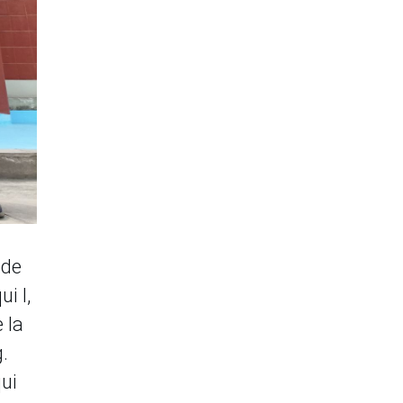
 de
i I,
 la
.
ui