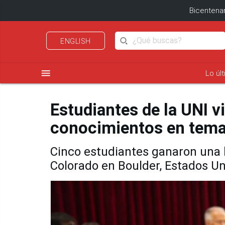
Bicentenar
ENGLISH
menu
Lo úl
Estudiantes de la UNI v
conocimientos en temas
Cinco estudiantes ganaron una b
Colorado en Boulder, Estados Un