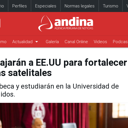
io
Perfiles
Especiales
Normas legales
Turismo
arrow_drop_down
timo
Actualidad
Galería
Canal Online
Videos
Podcas
iajarán a EE.UU para fortalecer
 satelitales
eca y estudiarán en la Universidad de
idos.