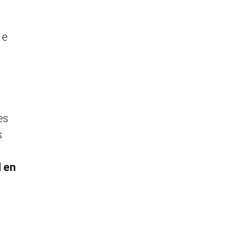
 e
es
s
l en