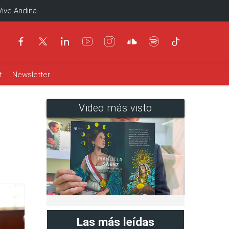
Vive Andina
t
Newsletter
Video más visto
Las más leídas