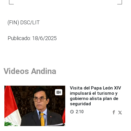
(FIN) DSC/LIT
Publicado: 18/6/2025
Videos Andina
Visita del Papa León XIV
impulsará el turismo y
gobierno alista plan de
seguridad
2:10
access_time