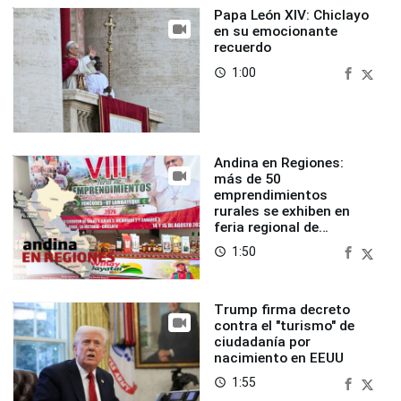
Papa León XIV: Chiclayo
en su emocionante
recuerdo
1:00
access_time
Andina en Regiones:
más de 50
emprendimientos
rurales se exhiben en
feria regional de
Foncodes
1:50
access_time
Trump firma decreto
contra el "turismo" de
ciudadanía por
nacimiento en EEUU
1:55
access_time