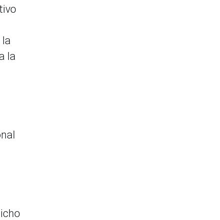
tivo
 la
a la
onal
°
Dicho