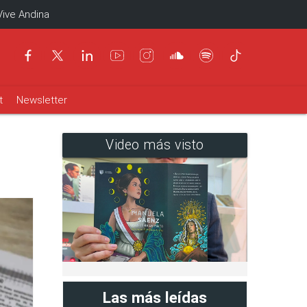
Vive Andina
t
Newsletter
Video más visto
Las más leídas