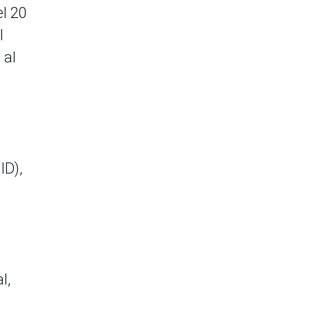
el 20
l
 al
ID),
l,