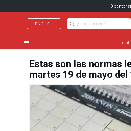
Bicentenar
ENGLISH
menu
Lo úl
Estas son las normas l
martes 19 de mayo del