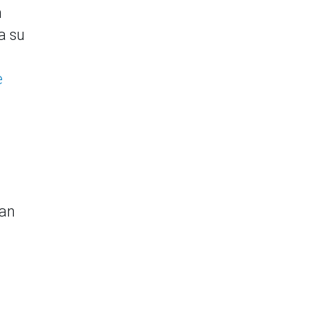
n
a su
e
gan