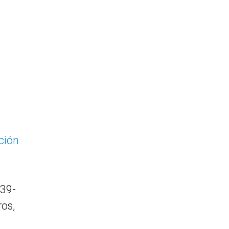
ción
 39-
ros,