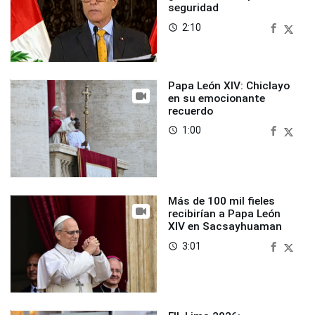
seguridad
2:10
access_time
Papa León XIV: Chiclayo
en su emocionante
recuerdo
1:00
access_time
Más de 100 mil fieles
recibirían a Papa León
XIV en Sacsayhuaman
3:01
access_time