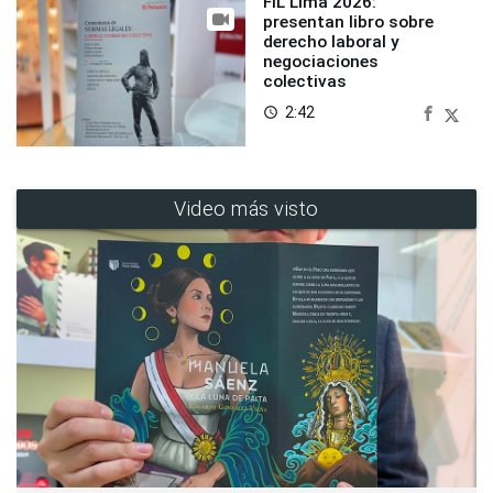
FIL Lima 2026:
presentan libro sobre
derecho laboral y
negociaciones
colectivas
2:42
access_time
Video más visto