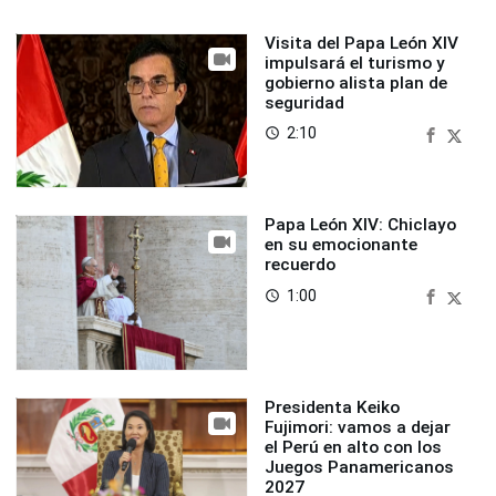
Visita del Papa León XIV
impulsará el turismo y
gobierno alista plan de
seguridad
2:10
access_time
Papa León XIV: Chiclayo
en su emocionante
recuerdo
1:00
access_time
Presidenta Keiko
Fujimori: vamos a dejar
el Perú en alto con los
Juegos Panamericanos
2027