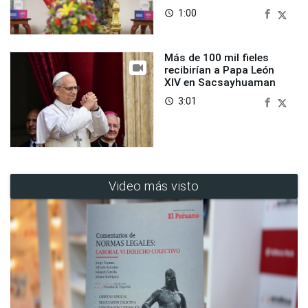
1:00
access_time
Más de 100 mil fieles
recibirían a Papa León
XIV en Sacsayhuaman
3:01
access_time
Video más visto