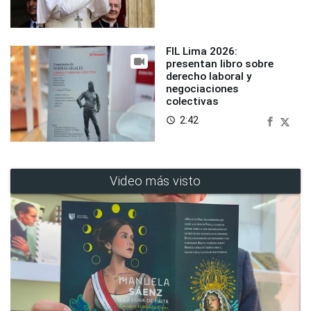
FIL Lima 2026:
presentan libro sobre
derecho laboral y
negociaciones
colectivas
2:42
access_time
Video más visto