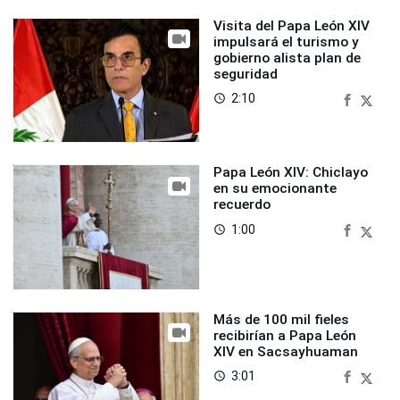
Visita del Papa León XIV
impulsará el turismo y
gobierno alista plan de
seguridad
2:10
access_time
Papa León XIV: Chiclayo
en su emocionante
recuerdo
1:00
access_time
Más de 100 mil fieles
recibirían a Papa León
XIV en Sacsayhuaman
3:01
access_time