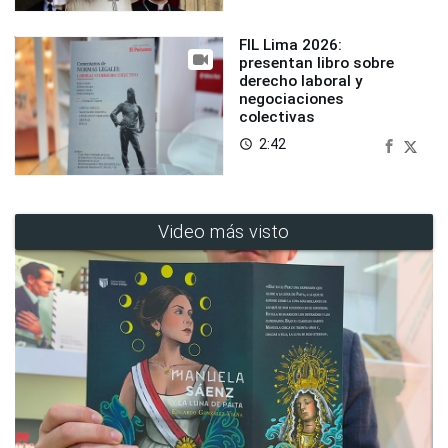
FIL Lima 2026:
presentan libro sobre
derecho laboral y
negociaciones
colectivas
2:42
access_time
Video más visto