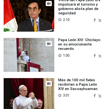
impulsará el turismo y
gobierno alista plan de
seguridad
2:10
access_time
Papa León XIV: Chiclayo
en su emocionante
recuerdo
1:00
access_time
Más de 100 mil fieles
recibirían a Papa León
XIV en Sacsayhuaman
3:01
access_time