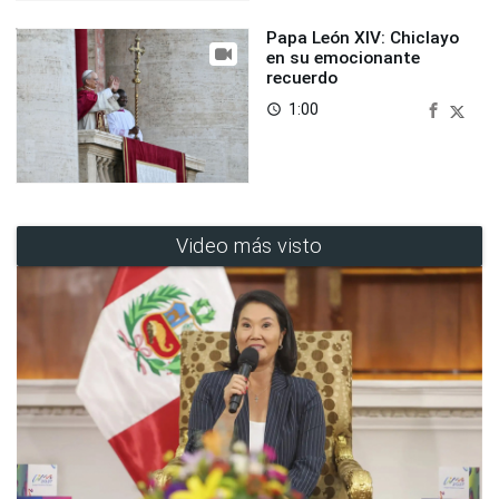
Papa León XIV: Chiclayo
en su emocionante
recuerdo
1:00
access_time
Video más visto