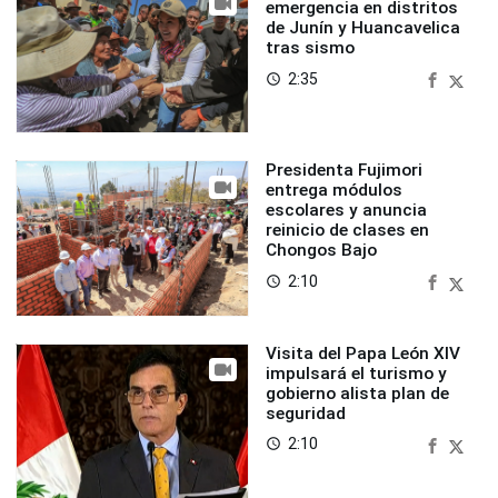
emergencia en distritos
de Junín y Huancavelica
tras sismo
2:35
access_time
Presidenta Fujimori
entrega módulos
escolares y anuncia
reinicio de clases en
Chongos Bajo
2:10
access_time
Visita del Papa León XIV
impulsará el turismo y
gobierno alista plan de
seguridad
2:10
access_time