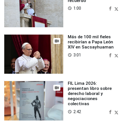
recuerdo
1:00
access_time
Más de 100 mil fieles
recibirían a Papa León
XIV en Sacsayhuaman
3:01
access_time
FIL Lima 2026:
presentan libro sobre
derecho laboral y
negociaciones
colectivas
2:42
access_time