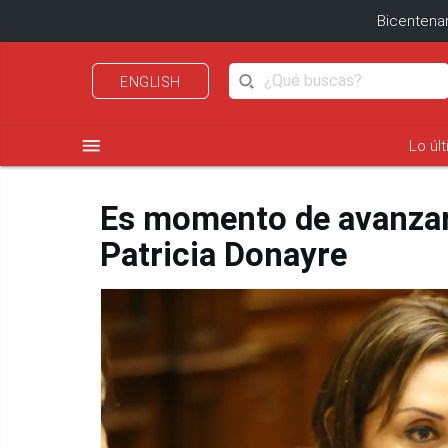
Bicentenar
ENGLISH
menu
Lo úl
Es momento de avanzar 
Patricia Donayre