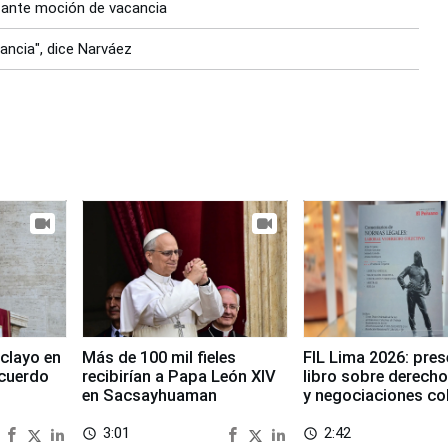
o ante moción de vacancia
ncia", dice Narváez
clayo en
Más de 100 mil fieles
FIL Lima 2026: pre
cuerdo
recibirían a Papa León XIV
libro sobre derecho
en Sacsayhuaman
y negociaciones co
3:01
2:42
access_time
access_time