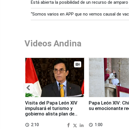
Está abierta la posibilidad de un recurso de ampar
“Somos varios en APP que no vemos causal de vaca
Videos Andina
Visita del Papa León XIV
Papa León XIV: Chi
impulsará el turismo y
su emocionante re
gobierno alista plan de
seguridad
2:10
1:00
access_time
access_time