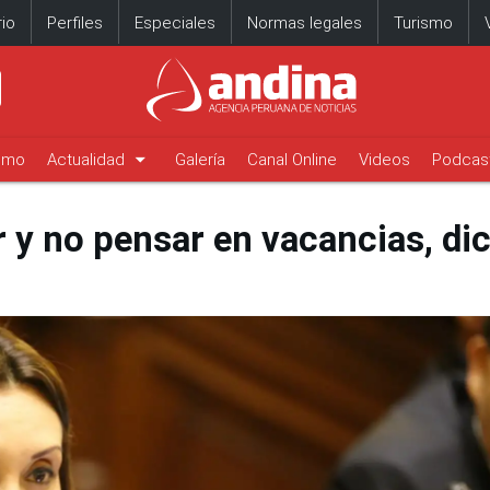
io
Perfiles
Especiales
Normas legales
Turismo
arrow_drop_down
timo
Actualidad
Galería
Canal Online
Videos
Podcas
y no pensar en vacancias, di