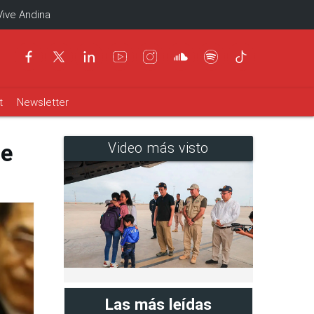
Vive Andina
t
Newsletter
ce
Video más visto
Las más leídas