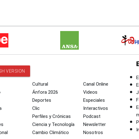
SH VERSION
E
Cultural
Canal Online
E
o
Ánfora 2026
Videos
J
F
Deportes
Especiales
E
a
Clic
Interactivos
m
Perfiles y Crónicas
Podcast
P
es
Ciencia y Tecnología
Newsletter
I
onal
Cambio Climático
Nosotros