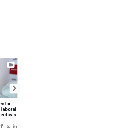
sentan
 laboral
lectivas