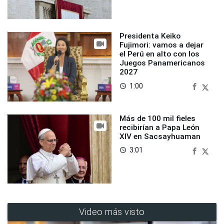
Presidenta Keiko
Fujimori: vamos a dejar
el Perú en alto con los
Juegos Panamericanos
2027
1:00
access_time
Más de 100 mil fieles
recibirían a Papa León
XIV en Sacsayhuaman
3:01
access_time
Video más visto