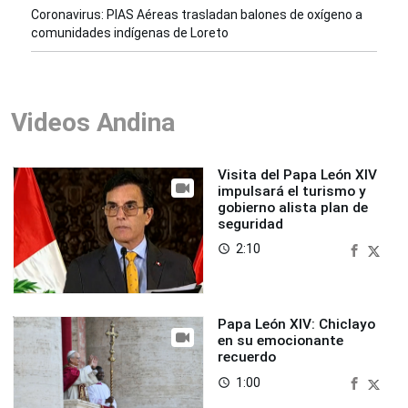
Coronavirus: PIAS Aéreas trasladan balones de oxígeno a
comunidades indígenas de Loreto
Videos Andina
Visita del Papa León XIV
impulsará el turismo y
gobierno alista plan de
seguridad
2:10
access_time
Papa León XIV: Chiclayo
en su emocionante
recuerdo
1:00
access_time