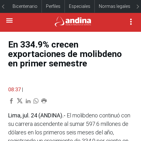
Bicentenario
Perfiles
Especiales
Normas legales
En 334.9% crecen
exportaciones de molibdeno
en primer semestre
08:37
|
Lima, jul. 24 (ANDINA).-
El molibdeno continuó con
su carrera ascendente al sumar 597.6 millones de
dólares en los primeros seis meses del año,
registrando un crecimiento de 334.9 por ciento en