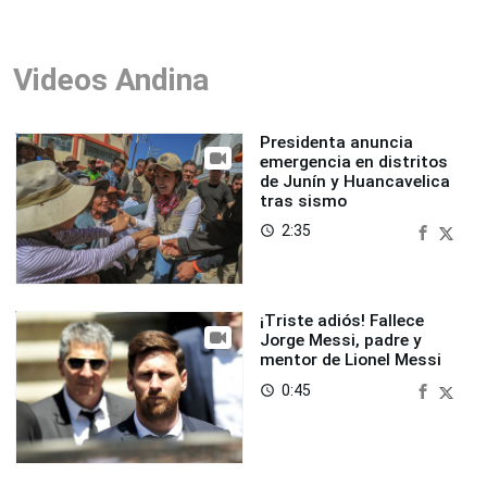
Videos Andina
Presidenta anuncia
emergencia en distritos
de Junín y Huancavelica
tras sismo
2:35
access_time
¡Triste adiós! Fallece
Jorge Messi, padre y
mentor de Lionel Messi
0:45
access_time