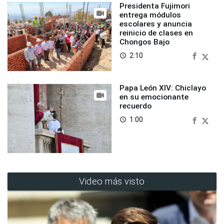
Presidenta Fujimori
entrega módulos
escolares y anuncia
reinicio de clases en
Chongos Bajo
2:10
access_time
Papa León XIV: Chiclayo
en su emocionante
recuerdo
1:00
access_time
Video más visto