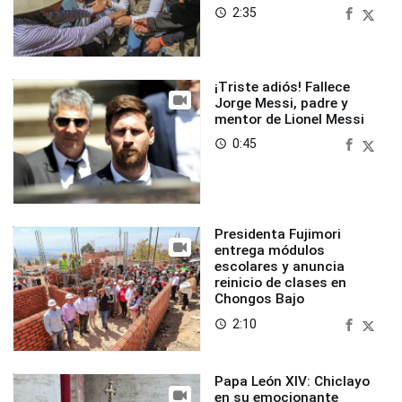
2:35
access_time
¡Triste adiós! Fallece
Jorge Messi, padre y
mentor de Lionel Messi
0:45
access_time
Presidenta Fujimori
entrega módulos
escolares y anuncia
reinicio de clases en
Chongos Bajo
2:10
access_time
Papa León XIV: Chiclayo
en su emocionante